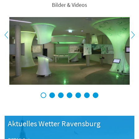
Bilder & Videos
1
2
3
4
5
6
7
Aktuelles Wetter Ravensburg