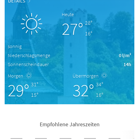
DETAILS
Heute
27°
28°
16°
sonnig
Niederschlagsmenge
0 l/m²
Sonnenscheindauer
14h
Morgen
Übermorgen
29°
32°
31°
34°
15°
16°
Empfohlene Jahreszeiten