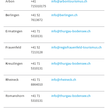
Arbon
+41
info@arbontourismus.ch
715310175
B
erlingen
+41 52
info@berlingen.ch
7613672
E
rmatingen
+41 71
info@thurgau-bodensee.ch
5310131
F
rauenfeld
+41 52
info@regiofrauenfeld-tourismus.ch
7213128
K
reuzlingen
+41 71
info@thurgau-bodensee.ch
5310131
R
heineck
+41 71
info@rheineck.ch
8864010
Romanshorn
+41 71
info@thurgau-bodensee.ch
5310131