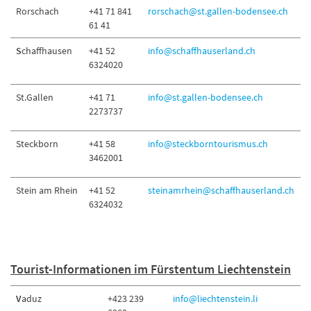
Rorschach
+41 71 841
rorschach@st.gallen-bodensee.ch
61 41
S
chaffhausen
+41 52
info@schaffhauserland.ch
6324020
St.Gallen
+41 71
info@st.gallen-bodensee.ch
2273737
Steckborn
+41 58
info@steckborntourismus.ch
3462001
Stein am Rhein
+41 52
s
teinamrhein@schaffhauserland.ch
6324032
Tourist-Informationen im Fürstentum Liechtenstein
V
aduz
+423 239
info@liechtenstein.li