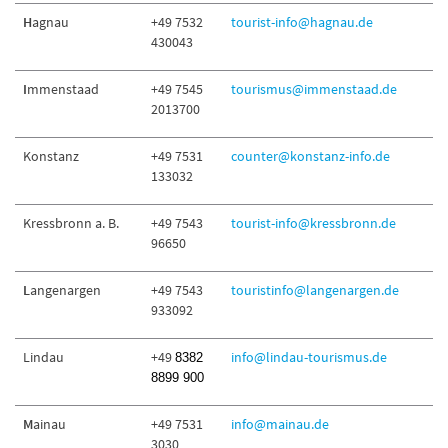
H
agnau
+49 7532
tourist-info@hagnau.de
430043
I
mmenstaad
+49 7545
tourismus@immenstaad.de
2013700
Konstanz
+49 7531
counter@konstanz-info.de
133032
Kressbronn a. B.
+49 7543
tourist-info@kressbronn.de
96650
L
angenargen
+49 7543
touristinfo@langenargen.de
933092
Lindau
+49
info@lindau-tourismus.de
8382
8899 900
M
ainau
+49 7531
info@mainau.de
3030