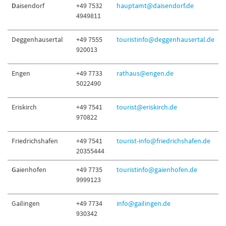
D
aisendorf
+49 7532
hauptamt@daisendorf.de
4949811
Deggenhausertal
+49 7555
touristinfo@deggenhausertal.de
920013
Engen
+49 7733
rathaus@engen.de
5022490
Eriskirch
+49 7541
tourist@eriskirch.de
970822
Friedrichshafen
+49 7541
tourist-info@friedrichshafen.de
20355444
G
aienhofen
+49 7735
touristinfo@gaienhofen.de
9999123
Gailingen
+49 7734
info@gailingen.de
930342