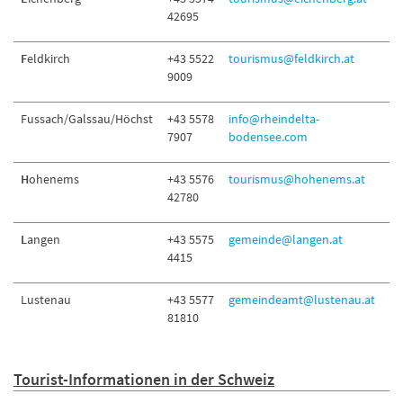
42695
F
eldkirch
+43 5522
tourismus@feldkirch.at
9009
Fussach/Galssau/Höchst
+43 5578
info@rheindelta-
7907
bodensee.com
H
ohenems
+43 5576
tourismus@hohenems.at
42780
L
angen
+43 5575
gemeinde@langen.at
4415
Lustenau
+43 5577
gemeindeamt@lustenau.at
81810
Tourist-Informationen in der Schweiz