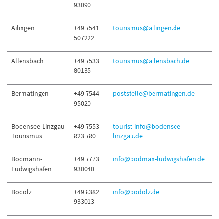
93090
Ailingen
+49 7541
tourismus@ailingen.de
507222
Allensbach
+49 7533
tourismus@allensbach.de
80135
Bermatingen
+49 7544
poststelle@bermatingen.de
95020
Bodensee-Linzgau
+49 7553
tourist-info@bodensee-
Tourismus
823 780
linzgau.de
Bodmann-
+49 7773
info@bodman-ludwigshafen.de
Ludwigshafen
930040
Bodolz
+49 8382
info@bodolz.de
933013