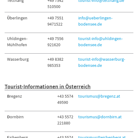
Tettnang
+49 7542
tourist-info@tettnang.de
510500
Ü
berlingen
+49 7551
info@ueberlingen-
9471522
bodensee.de
Uhldingen-
+49 7556
tourist-info@uhldingen-
Mühlhofen
921620
bodensee.de
Wasserburg
+49 8382
tourist-info@wasserburg-
985353
bodensee.de
Tourist-Informationen in Österreich
B
regenz
+43 5574
tourismus@bregenz.at
49590
D
ornbirn
+43 5572
tourismus@dornbirn.at
221880
E
ichenberg
+43 5574
tourismus@eichenberg.at