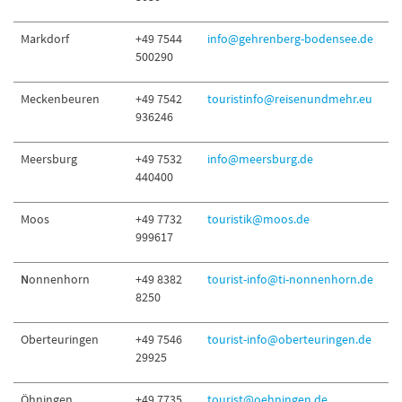
Markdorf
+49 7544
info@gehrenberg-bodensee.de
500290
Meckenbeuren
+49 7542
touristinfo@reisenundmehr.eu
936246
Meersburg
+49 7532
info@meersburg.de
440400
Moos
+49 7732
touristik@moos.de
999617
N
onnenhorn
+49 8382
tourist-info@ti-nonnenhorn.de
8250
Oberteuringen
+49 7546
tourist-info@oberteuringen.de
29925
Öhningen
+49 7735
tourist@oehningen.de