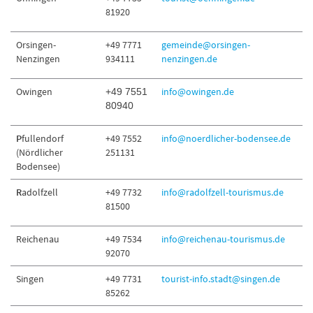
81920
Orsingen-
+49 7771
gemeinde@orsingen-
Nenzingen
934111
nenzingen.de
Owingen
info@owingen.de
+49 7551
80940
P
fullendorf
+49 7552
info@noerdlicher-bodensee.de
(Nördlicher
251131
Bodensee)
R
adolfzell
+49 7732
info@radolfzell-tourismus.de
81500
Reichenau
+49 7534
info@reichenau-tourismus.de
92070
Singen
+49 7731
tourist-info.stadt@singen.de
85262