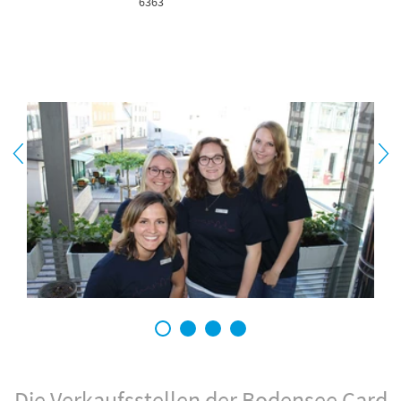
6363
1
2
3
4
Die Verkaufsstellen der Bodensee Card