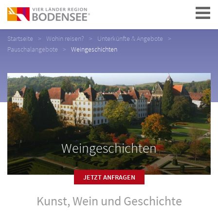
Navigation
Startseite
Wohin reisen?
Unterkünfte & Angebote
Pauschalangebote
Weingeschichten
Weingeschichten
JETZT ANFRAGEN
Kunst, Wein und Geschichte