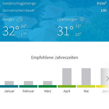
Niederschlagsmenge
0 l/m²
Sonnenscheindauer
15h
Morgen
Übermorgen
32°
31°
34°
33°
17°
20°
Empfohlene Jahreszeiten
Januar
Februar
März
April
Mai
Juni