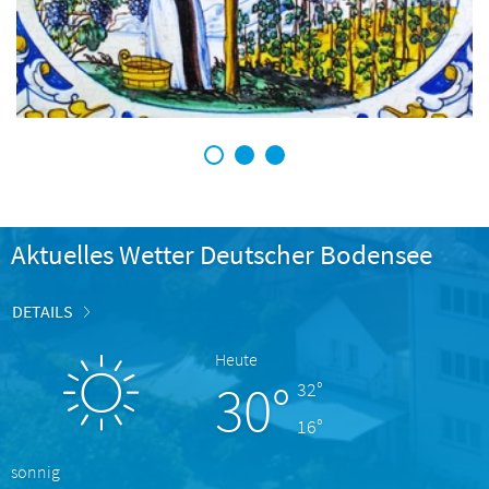
1
2
3
Aktuelles Wetter Deutscher Bodensee
DETAILS
Heute
30°
32°
16°
sonnig