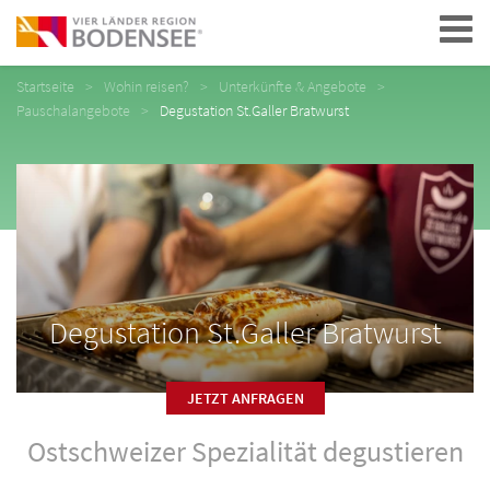
Navigation
Startseite
Wohin reisen?
Unterkünfte & Angebote
Pauschalangebote
Degustation St.Galler Bratwurst
Degustation St.Galler Bratwurst
JETZT ANFRAGEN
Ostschweizer Spezialität degustieren