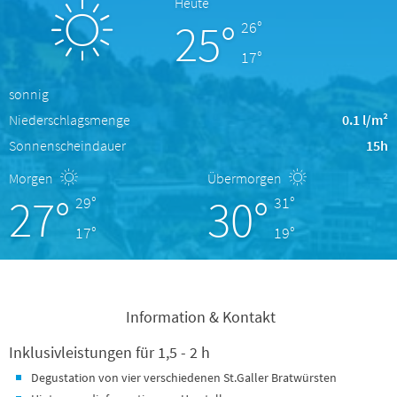
Heute
25°
26°
17°
sonnig
Niederschlagsmenge
0.1 l/m²
Sonnenscheindauer
15h
Morgen
Übermorgen
27°
30°
29°
31°
17°
19°
Information & Kontakt
Inklusivleistungen für 1,5 - 2 h
Degustation von vier verschiedenen St.Galler Bratwürsten