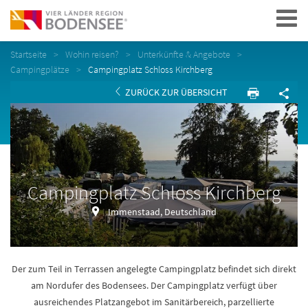
Navigation
Startseite
Wohin reisen?
Unterkünfte & Angebote
Campingplätze
Campingplatz Schloss Kirchberg
ZURÜCK ZUR ÜBERSICHT
Campingplatz Schloss Kirchberg
Immenstaad, Deutschland
Der zum Teil in Terrassen angelegte Campingplatz befindet sich direkt
am Nordufer des Bodensees. Der Campingplatz verfügt über
ausreichendes Platzangebot im Sanitärbereich, parzellierte