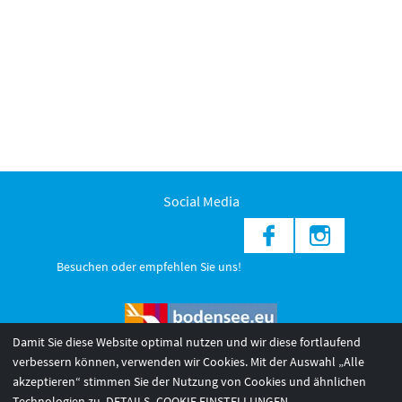
Social Media
Besuchen oder empfehlen Sie uns!
Damit Sie diese Website optimal nutzen und wir diese fortlaufend
verbessern können, verwenden wir Cookies. Mit der Auswahl „Alle
akzeptieren“ stimmen Sie der Nutzung von Cookies und ähnlichen
© 2026 Internationale Bodensee Tourismus GmbH
3
Technologien zu.
DETAILS
COOKIE EINSTELLUNGEN