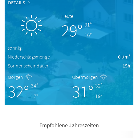
DETAILS
Heute
29°
31°
16°
sonnig
Niederschlagsmenge
0 l/m²
Sonnenscheindauer
15h
Morgen
Übermorgen
32°
31°
34°
32°
17°
19°
Empfohlene Jahreszeiten