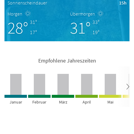
Sonnenscheindauer
15h
Morgen
Übermorgen
28°
31°
31°
33°
17°
19°
Empfohlene Jahreszeiten
Januar
Februar
März
April
Mai
Ju