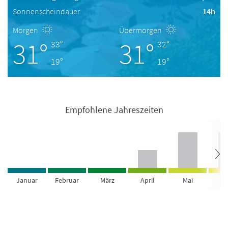
Sonnenscheindauer
14h
Morgen
Übermorgen
31°
31°
33°
32°
19°
19°
Empfohlene Jahreszeiten
Januar
Februar
März
April
Mai
Ju