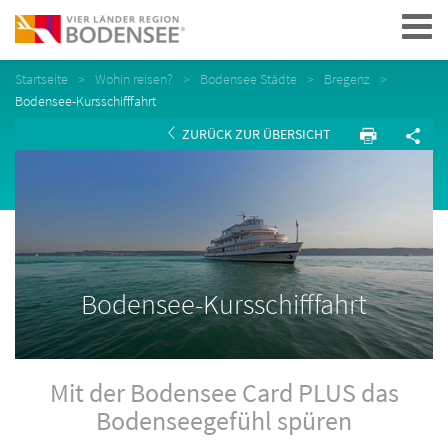
Navigation
Startseite
Wohin reisen?
Bodensee Städte
Bregenz
Bodensee-Kursschifffahrt
ZURÜCK ZUR ÜBERSICHT
Bodensee-Kursschifffahrt
Mit der Bodensee Card PLUS das
Bodenseegefühl spüren