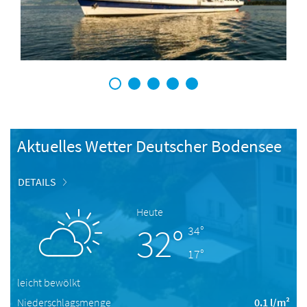
1
2
3
4
5
Aktuelles Wetter Deutscher Bodensee
DETAILS
Heute
32°
34°
17°
leicht bewölkt
Niederschlagsmenge
0.1 l/m²