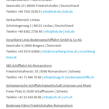
Seestraße 23 | 88045 Friedrichshafen | Deutschland
Telefon +49 7541 9238 0 |
info@bsb.de
|
bsb.de
Verkaufsbereich Lindau
Schützingerweg 2 | 88131 Lindau | Deutschland
Telefon +49 8382 2758 40 |
info@bsb.de
|
bsb.de
Vorarlberg Lines Bodenseeschifffahrt GmbH & Co KG
Seestraße 4 | 6900 Bregenz | Österreich
Telefon +43 5574 42868 |
info@vorarlberg-lines.at
|
vorarlberg-
lines.at
SBS Schifffahrt AG-Romanshorn
Friedrichshafnerstr. 55 | 8590 Romanshorn | Schweiz
Telefon +41 71 466 78 88 |
info@sbsag.ch
|
bodenseeschiffe.ch
Schweizerische Schifffahrtsgesellschaft Untersee und Rhein
Freier Platz 8 | 8200 Schaffhausen | Schweiz
Telefon +41 52 634 08 88 |
info@urh.ch
|
urh.ch
Bodensee-Fähre Friedrichshafen-Romanshorn