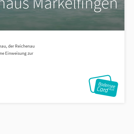
aus Markelfingen
tnau, der Reichenau
ine Einweisung zur