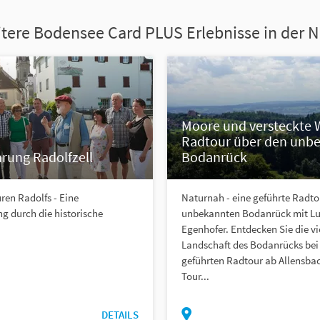
tere Bodensee Card PLUS Erlebnisse in der 
Moore und versteckte W
Radtour über den unb
rung Radolfzell
Bodanrück
ren Radolfs - Eine
Naturnah - eine geführte Radto
g durch die historische
unbekannten Bodanrück mit L
Egenhofer. Entdecken Sie die vi
Landschaft des Bodanrücks bei 
geführten Radtour ab Allensbac
Tour...
DETAILS