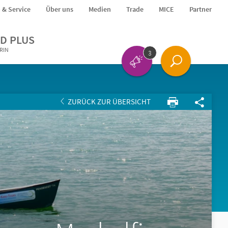
o & Service
Über uns
Medien
Trade
MICE
Partner
D PLUS
ERIN
3
ZURÜCK ZUR ÜBERSICHT