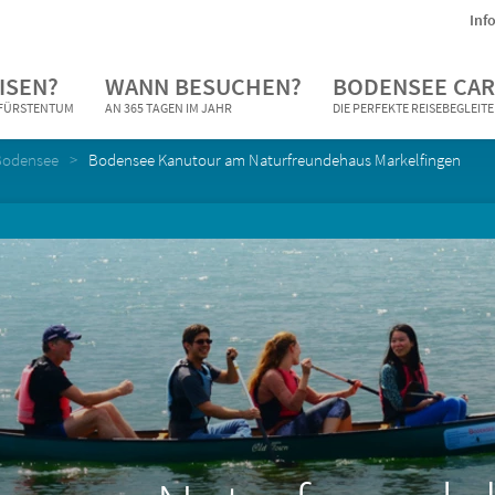
Inf
ISEN?
WANN BESUCHEN?
BODENSEE CAR
N FÜRSTENTUM
AN 365 TAGEN IM JAHR
DIE PERFEKTE REISEBEGLEIT
Bodensee
Bodensee Kanutour am Naturfreundehaus Markelfingen