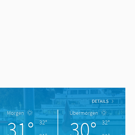
DETAILS
Morgen
Übermorgen
31°
30°
32°
32°