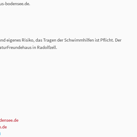
us-bodensee.de.
nd eigenes Risiko, das Tragen der Schwimmhilfen ist Pflicht. Der
aturFreundehaus in Radolfzell.
densee.de
e.de
N