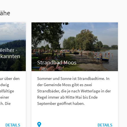
Nähe
eiher -
ekannten
Strandbad Moos
ur über den
Sommer und Sonne ist Strandbadtime. In
udwig
der Gemeinde Moss gibt es zwei
elfältige
Strandbäder, die je nach Wetterlage in der
einer
Regel immer ab Mitte Mai bis Ende
h. Die
September geöffnet haben.
DETAILS
DETAILS