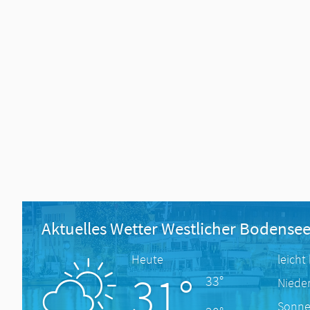
Aktuelles Wetter Westlicher Bodense
Heute
leicht
31°
33°
Niede
Sonne