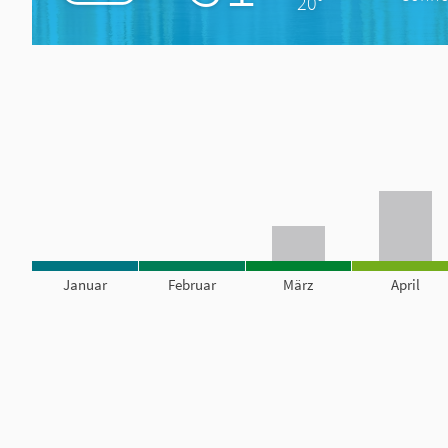
20°
Januar
Februar
März
April