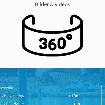
Bilder & Videos
e
 bewölkt
rschlagsmenge
0 l/m²
nscheindauer
15h