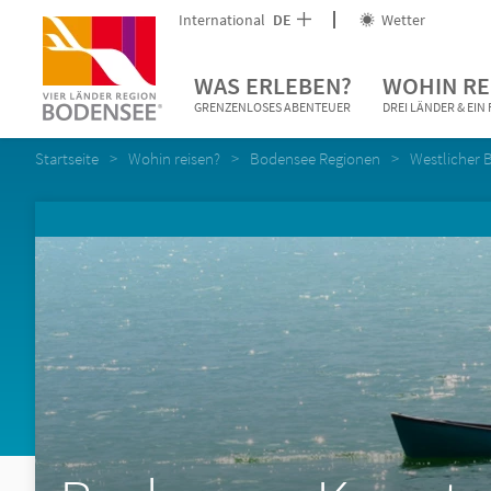
International
DE
Wetter
WAS ERLEBEN?
WOHIN RE
GRENZENLOSES ABENTEUER
DREI LÄNDER & EI
Startseite
Wohin reisen?
Bodensee Regionen
Westlicher 