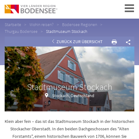
Navigation
Startseite
Wohin reisen?
Bodensee Regionen
Thurgau Bodensee
Stadtmuseum Stockach
ZURÜCK ZUR ÜBERSICHT
Stadtmuseum Stockach
Stockach, Deutschland
Klein aber fein – das ist das Stadtmuseum Stockach in der historischen
Stockacher Oberstadt. In den beiden Dachgeschossen des "Alten
Forstamts", einem historischen Bauwerk von 1706, können Sie