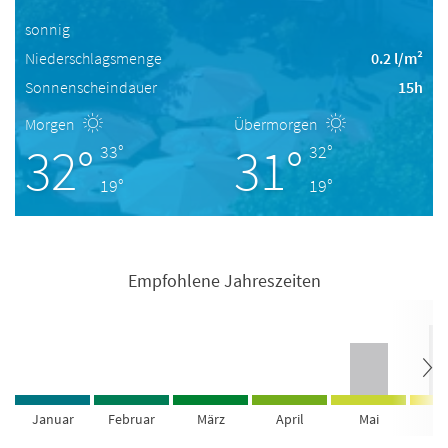
sonnig
Niederschlagsmenge
0.2 l/m²
Sonnenscheindauer
15h
Morgen
Übermorgen
32°
31°
33°
32°
19°
19°
Empfohlene Jahreszeiten
Januar
Februar
März
April
Mai
Ju