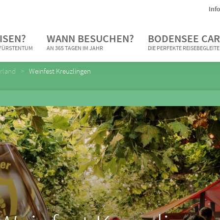
Inf
ISEN?
WANN BESUCHEN?
BODENSEE CAR
N FÜRSTENTUM
AN 365 TAGEN IM JAHR
DIE PERFEKTE REISEBEGLEIT
rland
Weinfest Kreuzlingen