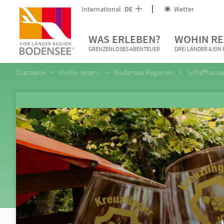
International
DE
Wetter
WAS ERLEBEN?
WOHIN RE
GRENZENLOSES ABENTEUER
DREI LÄNDER & EI
Startseite
Wohin reisen?
Bodensee Regionen
Schaffhause