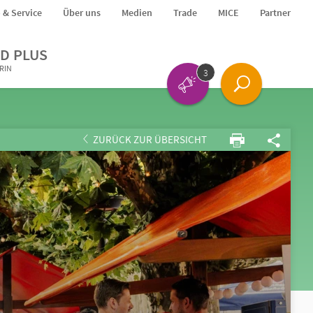
o & Service
Über uns
Medien
Trade
MICE
Partner
D PLUS
ERIN
3
ZURÜCK ZUR ÜBERSICHT