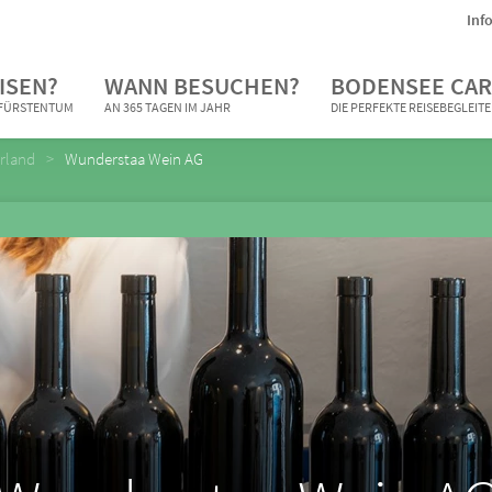
Inf
ISEN?
WANN BESUCHEN?
BODENSEE CAR
N FÜRSTENTUM
AN 365 TAGEN IM JAHR
DIE PERFEKTE REISEBEGLEIT
rland
Wunderstaa Wein AG