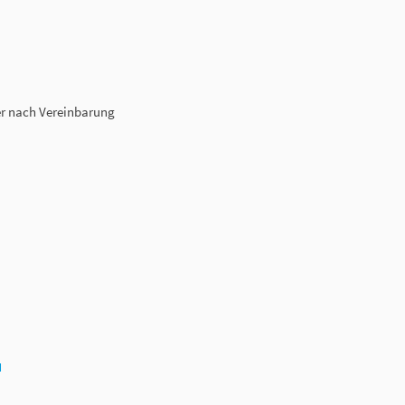
er nach Vereinbarung
N