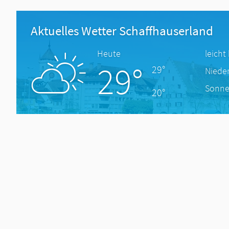
Aktuelles Wetter Schaffhauserland
Heute
leicht
29°
29°
Niede
Sonne
20°