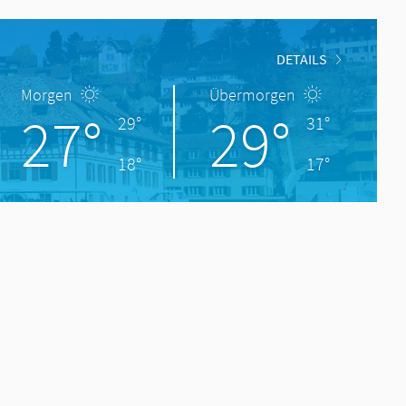
DETAILS
Morgen
Übermorgen
27°
29°
29°
31°
18°
17°