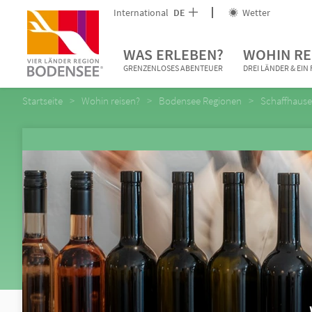
International
DE
Wetter
WAS ERLEBEN?
WOHIN RE
GRENZENLOSES ABENTEUER
DREI LÄNDER & EI
Startseite
Wohin reisen?
Bodensee Regionen
Schaffhause