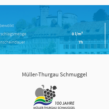
 bewölkt
rschlagsmenge
0 l/m²
nscheindauer
7h
Müller-Thurgau Schmuggel