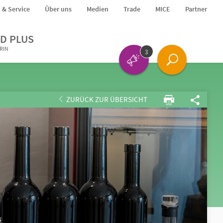
o & Service
Über uns
Medien
Trade
MICE
Partner
D PLUS
ERIN
3
ZURÜCK ZUR ÜBERSICHT