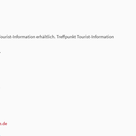
 Tourist-Information erhältlich. Treffpunkt Tourist-Information
.
n
e.de