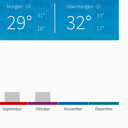
Morgen
Übermorgen
29°
32°
31°
33°
16°
17°
September
Oktober
November
Dezember