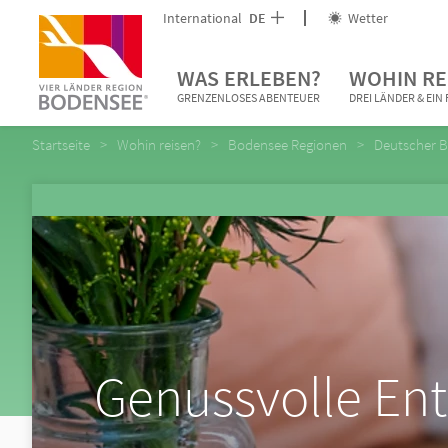
International
DE
Wetter
WAS ERLEBEN?
WOHIN RE
GRENZENLOSES ABENTEUER
DREI LÄNDER & EI
Startseite
Wohin reisen?
Bodensee Regionen
Deutscher 
Genussvolle Ent