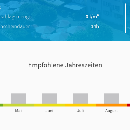
g
rschlagsmenge
0 l/m²
nscheindauer
14h
Empfohlene Jahreszeiten
Mai
Juni
Juli
August