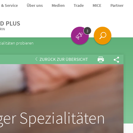
o & Service
Über uns
Medien
Trade
MICE
Partner
D PLUS
ERIN
3
alitäten probieren
ZURÜCK ZUR ÜBERSICHT
er Spezialitäten