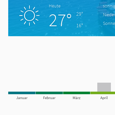
Heute
sonni
27°
29°
Niede
Sonne
16°
Januar
Februar
März
April