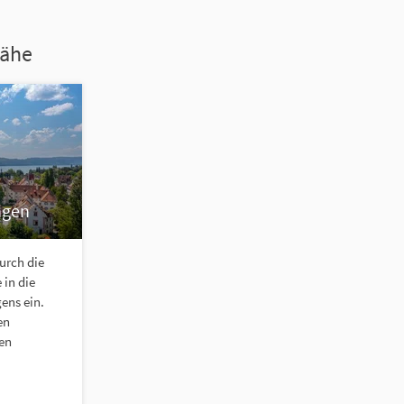
Nähe
ngen
urch die
 in die
ens ein.
en
ien