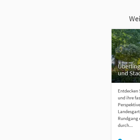
Wei
Überlin
und Sta
Entdecken S
und ihre fa
Perspektive
Landesgart
Rundgang e
durch...