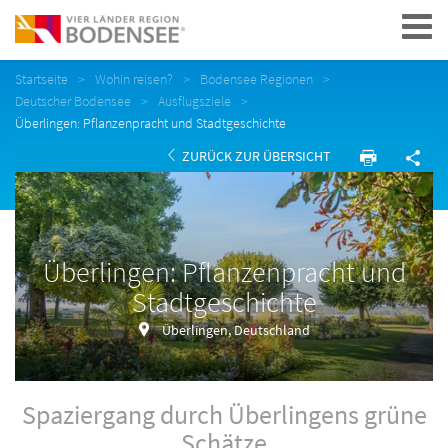
Navigation
Startseite
Wohin reisen?
Bodensee Regionen
Deutscher Bodensee
Ausflugsziele
Überlingen: Pflanzenpracht und Stadtgeschichte
ZURÜCK ZUR ÜBERSICHT
Überlingen: Pflanzenpracht und
Stadtgeschichte
Überlingen, Deutschland
Spaziergang durch Überlingens grüne
Schätze