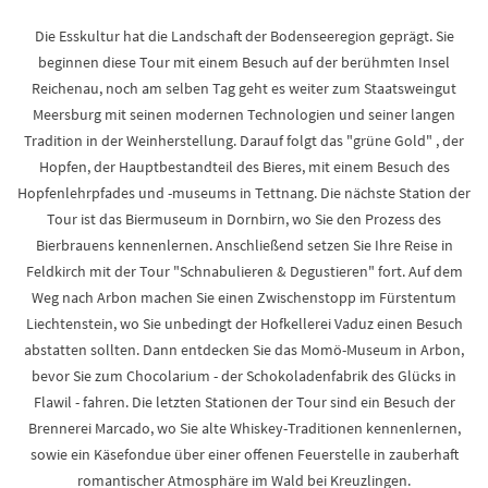
Die Esskultur hat die Landschaft der Bodenseeregion geprägt. Sie
beginnen diese Tour mit einem Besuch auf der berühmten Insel
Reichenau, noch am selben Tag geht es weiter zum Staatsweingut
Meersburg mit seinen modernen Technologien und seiner langen
Tradition in der Weinherstellung. Darauf folgt das "grüne Gold" , der
Hopfen, der Hauptbestandteil des Bieres, mit einem Besuch des
Hopfenlehrpfades und -museums in Tettnang. Die nächste Station der
Tour ist das Biermuseum in Dornbirn, wo Sie den Prozess des
Bierbrauens kennenlernen. Anschließend setzen Sie Ihre Reise in
Feldkirch mit der Tour "Schnabulieren & Degustieren" fort. Auf dem
Weg nach Arbon machen Sie einen Zwischenstopp im Fürstentum
Liechtenstein, wo Sie unbedingt der Hofkellerei Vaduz einen Besuch
abstatten sollten. Dann entdecken Sie das Momö-Museum in Arbon,
bevor Sie zum Chocolarium - der Schokoladenfabrik des Glücks in
Flawil - fahren. Die letzten Stationen der Tour sind ein Besuch der
Brennerei Marcado, wo Sie alte Whiskey-Traditionen kennenlernen,
sowie ein Käsefondue über einer offenen Feuerstelle in zauberhaft
romantischer Atmosphäre im Wald bei Kreuzlingen.