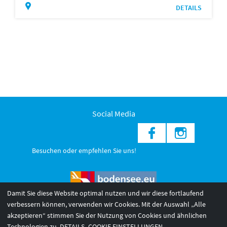
DETAILS
Social Media
Besuchen oder empfehlen Sie uns!
Damit Sie diese Website optimal nutzen und wir diese fortlaufend
verbessern können, verwenden wir Cookies. Mit der Auswahl „Alle
akzeptieren“ stimmen Sie der Nutzung von Cookies und ähnlichen
© 2026 Internationale Bodensee Tourismus GmbH
3
Technologien zu.
DETAILS
COOKIE EINSTELLUNGEN