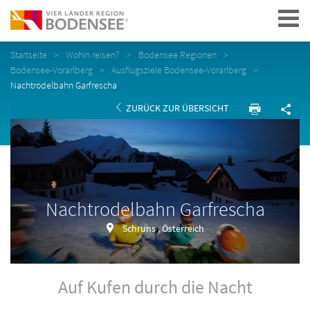
Navigation
Startseite
Wohin reisen?
Bodensee Regionen
Bodensee-Vorarlberg
Ausflugsziele Bodensee-Vorarlberg
Nachtrodelbahn Garfrescha
ZURÜCK ZUR ÜBERSICHT
Nachtrodelbahn Garfrescha
Schruns , Österreich
Auf Kufen durch die Nacht