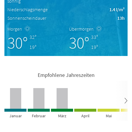
sonnig
Niederschlagsmenge
1.4 l/m²
Sonnenscheindauer
13h
Morgen
Übermorgen
30°
30°
32°
33°
19°
19°
Empfohlene Jahreszeiten
Januar
Februar
März
April
Mai
Ju