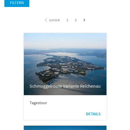
FILTERN
zurück
1
2
3
Schmuggelroute Variante Reichenau
Tagestour
DETAILS