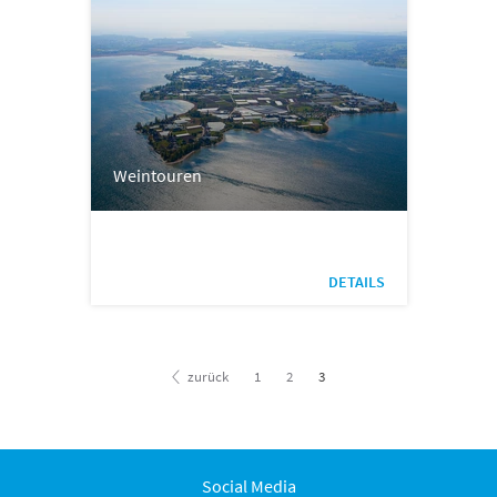
Weintouren
DETAILS
zurück
1
2
3
Social Media