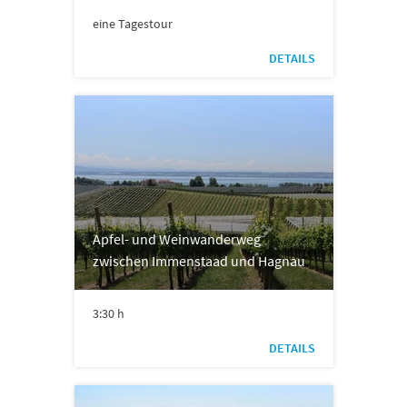
eine Tagestour
DETAILS
Apfel- und Weinwanderweg
zwischen Immenstaad und Hagnau
3:30 h
DETAILS