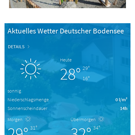
Aktuelles Wetter Deutscher Bodensee
DETAILS
Heute
28°
29°
16°
sonnig
Niederschlagsmenge
0 l/m²
Sonnenscheindauer
14h
Morgen
Übermorgen
29°
32°
31°
34°