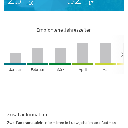
16°
17°
Empfohlene Jahreszeiten
Januar
Februar
März
April
Mai
Ju
Zusatzinformation
Zwei
Panoramatafeln
informieren in Ludwigshafen und Bodman