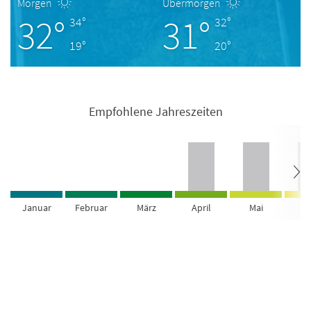
Morgen
Übermorgen
32°
31°
34°
32°
19°
20°
Empfohlene Jahreszeiten
Januar
Februar
März
April
Mai
Ju