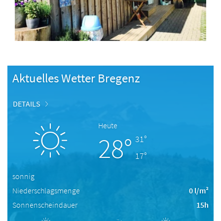
Aktuelles Wetter Bregenz
DETAILS
Heute
28°
31°
17°
sonnig
Niederschlagsmenge
0 l/m²
Sonnenscheindauer
15h