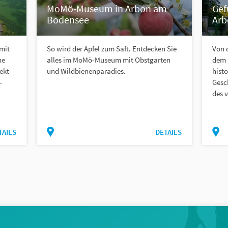
MoMö-Museum in Arbon am
Gef
Bodensee
Arb
mit
So wird der Apfel zum Saft. Entdecken Sie
Von 
ne
alles im MoMö-Museum mit Obstgarten
dem 
ekt
und Wildbienenparadies.
histo
-
Gesc
des 
TAILS
DETAILS