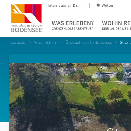
International
DE
Wetter
WAS ERLEBEN?
WOHIN RE
GRENZENLOSES ABENTEUER
DREI LÄNDER & EI
Startseite
Was erleben?
Übersichtskarte Bodensee
Stran