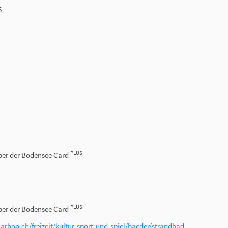
6
PLUS
haber der Bodensee Card
PLUS
haber der Bodensee Card
r
arbon.ch/freizeit/kultur-sport-und-spiel/baeder/strandbad