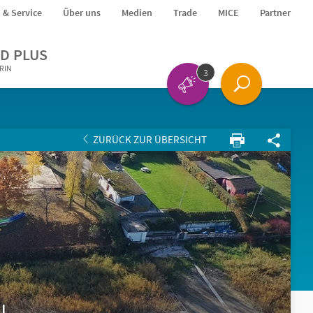
o & Service
Über uns
Medien
Trade
MICE
Partner
D PLUS
ERIN
3
ZURÜCK ZUR ÜBERSICHT