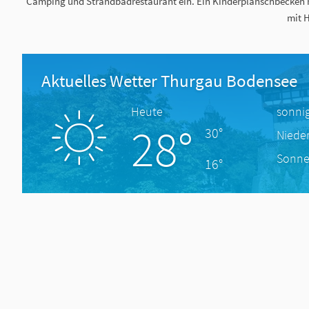
Camping und Strandbadrestaurant ein. Ein Kinderplanschbecken mit
mit H
Aktuelles Wetter Thurgau Bodensee
Heute
sonni
28°
30°
Niede
Sonne
16°