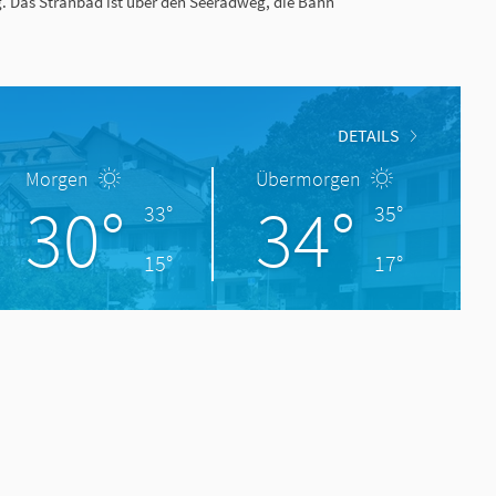
g. Das Stranbad ist über den Seeradweg, die Bahn
DETAILS
Morgen
Übermorgen
30°
34°
33°
35°
15°
17°