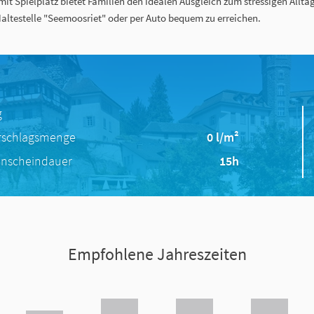
 Spielplatz bietet Familien den idealen Ausgleich zum stressigen Allta
altestelle "Seemoosriet" oder per Auto bequem zu erreichen.
g
rschlagsmenge
0 l/m²
nscheindauer
15h
Empfohlene Jahreszeiten