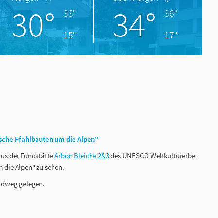
30°
34°
33°
36°
15°
17°
sche Pfahlbauten um die Alpen"
us der Fundstätte
Arbon Bleiche 2&3
des UNESCO Weltkulturerbe
 die Alpen" zu sehen.
adweg gelegen.