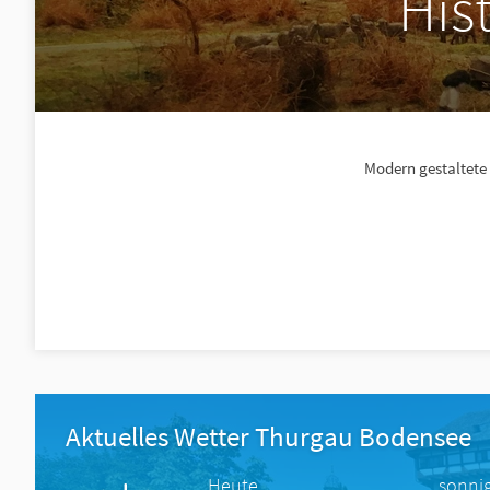
His
Modern gestaltete
Aktuelles Wetter Thurgau Bodensee
Heute
sonni