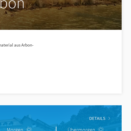
rbon
aterial aus Arbon-
DETAILS
Morgen
Übermorgen