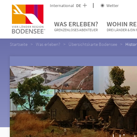
International
DE
Wetter
WAS ERLEBEN?
WOHIN RE
GRENZENLOSES ABENTEUER
DREI LÄNDER & EI
Startseite
Was erleben?
Übersichtskarte Bodensee
Histo