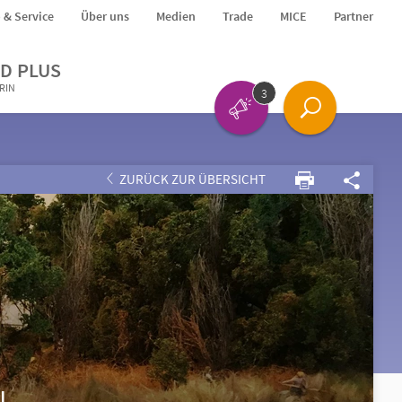
o & Service
Über uns
Medien
Trade
MICE
Partner
D PLUS
ERIN
3
ZURÜCK ZUR ÜBERSICHT