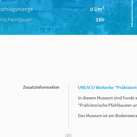
rschlagsmenge
0 l/m²
nscheindauer
15h
Zusatzinformation
UNESCO Welterbe "Prähistori
In diesem Museum sind Funde a
"Prähistorische Pfahlbauten um
Das Museum ist am Bodenseer