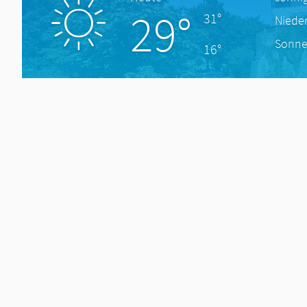
29°
31°
Niede
Sonne
16°