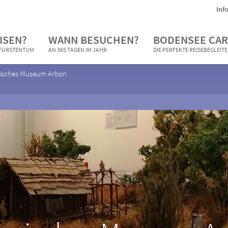
Inf
ISEN?
WANN BESUCHEN?
BODENSEE CAR
N FÜRSTENTUM
AN 365 TAGEN IM JAHR
DIE PERFEKTE REISEBEGLEIT
risches Museum Arbon