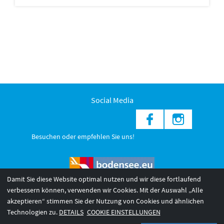
Social Media
Besuchen oder empfehlen Sie uns!
Damit Sie diese Website optimal nutzen und wir diese fortlaufend
verbessern können, verwenden wir Cookies. Mit der Auswahl „Alle
akzeptieren“ stimmen Sie der Nutzung von Cookies und ähnlichen
© 2026 Internationale Bodensee Tourismus GmbH
3
Technologien zu.
DETAILS
COOKIE EINSTELLUNGEN
AGB 2025/26
Impressum
Barrierefreiheit