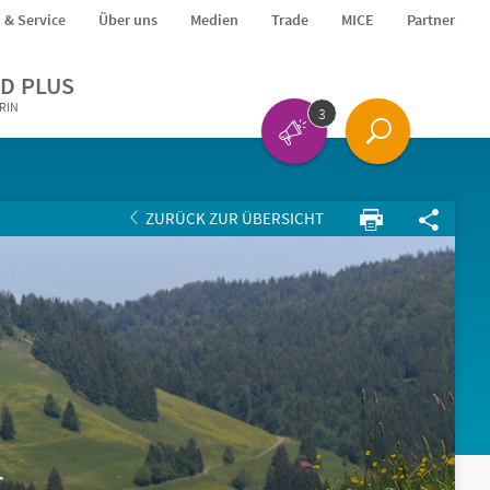
o & Service
Über uns
Medien
Trade
MICE
Partner
D PLUS
ERIN
3
ZURÜCK ZUR ÜBERSICHT