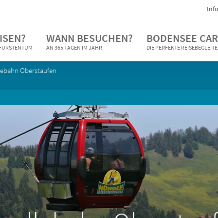
Inf
ISEN?
WANN BESUCHEN?
BODENSEE CAR
N FÜRSTENTUM
AN 365 TAGEN IM JAHR
DIE PERFEKTE REISEBEGLEIT
ebahn Oberstaufen