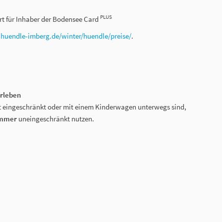
PLUS
hrt für Inhaber der Bodensee Card
r
huendle-imberg.de/winter/huendle/preise/
.
erleben
ät eingeschränkt oder mit einem Kinderwagen unterwegs sind,
mmer
uneingeschränkt nutzen.