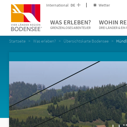
International
DE
Wetter
WAS ERLEBEN?
WOHIN RE
GRENZENLOSES ABENTEUER
DREI LÄNDER & EI
Startseite
Was erleben?
Übersichtskarte Bodensee
Hündl