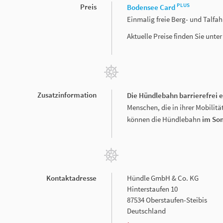
PLUS
Preis
Bodensee Card
Einmalig freie Berg- und Talfa
Aktuelle Preise finden Sie unte
Zusatzinformation
Die Hündlebahn barrierefrei 
Menschen, die in ihrer Mobilit
können die Hündlebahn
im So
Kontaktadresse
Hündle GmbH & Co. KG
Hinterstaufen 10
87534 Oberstaufen-Steibis
Deutschland