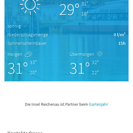
29°
31°
18°
sonnig
Niederschlagsmenge
0 l/m²
Sonnenscheindauer
15h
Morgen
Übermorgen
31°
31°
33°
32°
20°
22°
Die Insel Reichenau ist Partner beim
Gartenjahr