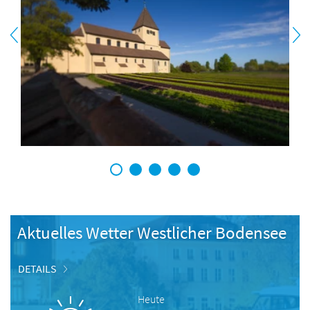
1
2
3
4
5
Aktuelles Wetter Westlicher Bodensee
DETAILS
Heute