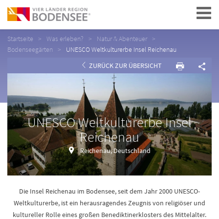
Navigation
Startseite
Was erleben?
Natur & Abenteuer
Bodenseegärten
UNESCO Weltkulturerbe Insel Reichenau
ZURÜCK ZUR ÜBERSICHT
UNESCO Weltkulturerbe Insel
Reichenau
Reichenau, Deutschland
Die Insel Reichenau im Bodensee, seit dem Jahr 2000 UNESCO-
Weltkulturerbe, ist ein herausragendes Zeugnis von religiöser und
kultureller Rolle eines großen Benediktinerklosters des Mittelalter.