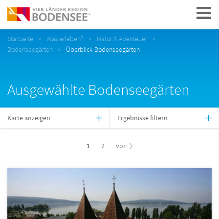
Navigation
Startseite
Was erleben?
Natur & Abenteuer
Bodenseegärten
Überblick Bodenseegärten
Ausgewählte Bodenseegärten
Karte anzeigen
Ergebnisse filtern
1
2
vor