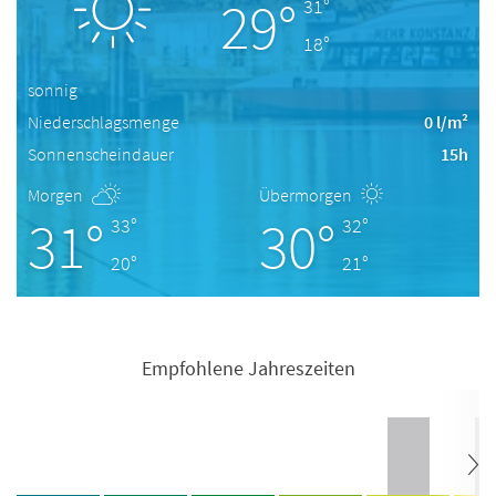
29°
31°
18°
sonnig
Niederschlagsmenge
0 l/m²
Sonnenscheindauer
15h
Morgen
Übermorgen
31°
30°
33°
32°
20°
21°
Empfohlene Jahreszeiten