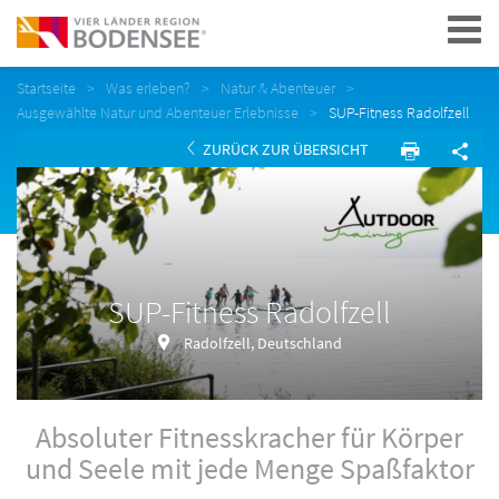
Navigation
Startseite
Was erleben?
Natur & Abenteuer
Ausgewählte Natur und Abenteuer Erlebnisse
SUP-Fitness Radolfzell
ZURÜCK ZUR ÜBERSICHT
SUP-Fitness Radolfzell
Radolfzell, Deutschland
Absoluter Fitnesskracher für Körper
und Seele mit jede Menge Spaßfaktor