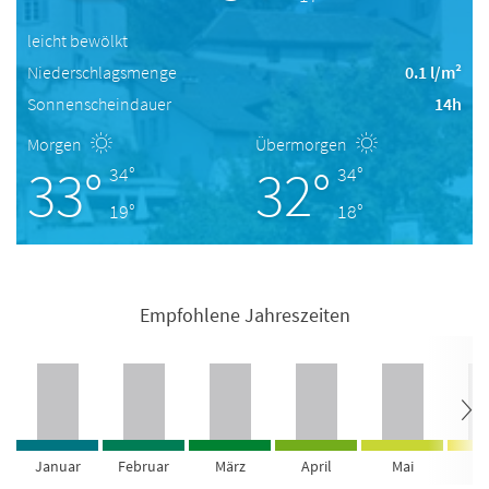
leicht bewölkt
Niederschlagsmenge
0.1 l/m²
Sonnenscheindauer
14h
Morgen
Übermorgen
33°
32°
34°
34°
19°
18°
Empfohlene Jahreszeiten
Januar
Februar
März
April
Mai
Ju