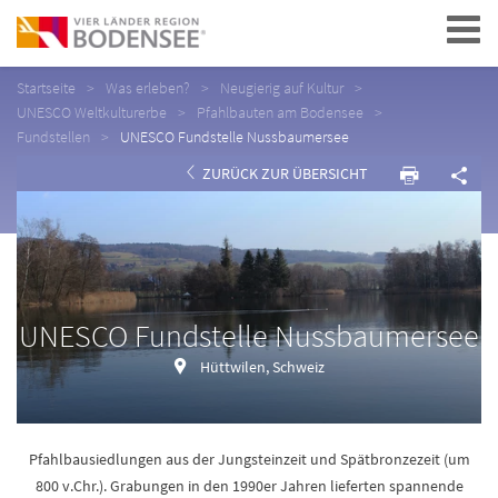
Navigation
Startseite
Was erleben?
Neugierig auf Kultur
UNESCO Weltkulturerbe
Pfahlbauten am Bodensee
Fundstellen
UNESCO Fundstelle Nussbaumersee
ZURÜCK ZUR ÜBERSICHT
UNESCO Fundstelle Nussbaumersee
Hüttwilen, Schweiz
Pfahlbausiedlungen aus der Jungsteinzeit und Spätbronzezeit (um
800 v.Chr.). Grabungen in den 1990er Jahren lieferten spannende