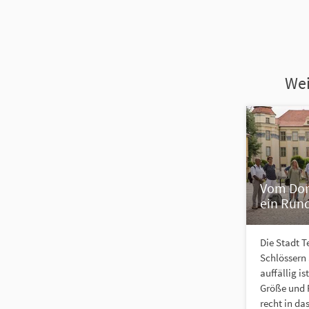
Wei
Vom Dorf
ein Run
Die Stadt T
Schlössern
auffällig i
Größe und R
recht in das