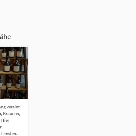
Nähe
ng vereint
, Brauerei,
 Hier
r
feinsten...