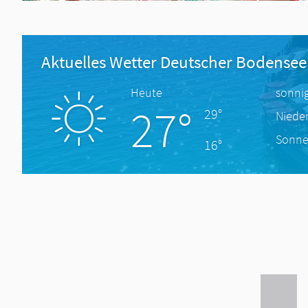
Aktuelles Wetter Deutscher Bodensee
Heute
sonni
27°
29°
Niede
Sonne
16°