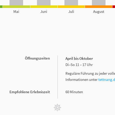
Mai
Juni
Juli
August
Öffnungszeiten
April bis Oktober
Di–So 11 – 17 Uhr
Reguläre Führung zu jeder vol
Informationen unter
tettnang.
Empfohlene Erlebniszeit
60 Minuten