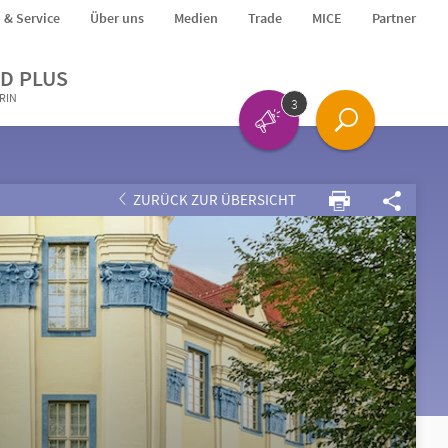
o & Service
Über uns
Medien
Trade
MICE
Partner
D PLUS
ERIN
3
ZURÜCK ZUR ÜBERSICHT