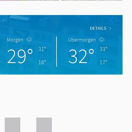
DETAILS
Morgen
Übermorgen
29°
32°
31°
33°
16°
17°