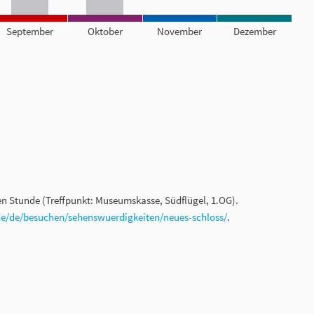
September
Oktober
November
Dezember
len Stunde (Treffpunkt: Museumskasse, Südflügel, 1.OG).
de/de/besuchen/sehenswuerdigkeiten/neues-schloss/
.