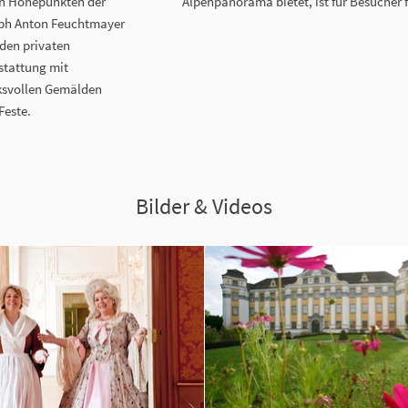
en Höhepunkten der
Alpenpanorama bietet, ist für Besucher 
eph Anton Feuchtmayer
 den privaten
stattung mit
ksvollen Gemälden
Feste.
Bilder & Videos