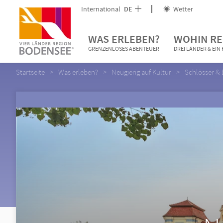
International
DE
Wetter
WAS ERLEBEN?
WOHIN RE
GRENZENLOSES ABENTEUER
DREI LÄNDER & EI
Startseite
Was erleben?
Neugierig auf Kultur
Schlösser &