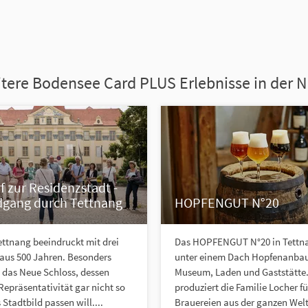
tere Bodensee Card PLUS Erlebnisse in der 
 zur Residenzstadt -
dgang durch Tettnang
HOPFENGUT N°20
ettnang beeindruckt mit drei
Das HOPFENGUT N°20 in Tettna
 aus 500 Jahren. Besonders
unter einem Dach Hopfenanbau
st das Neue Schloss, dessen
Museum, Laden und Gaststätte.
epräsentativität gar nicht so
produziert die Familie Locher fü
 Stadtbild passen will....
Brauereien aus der ganzen Welt 