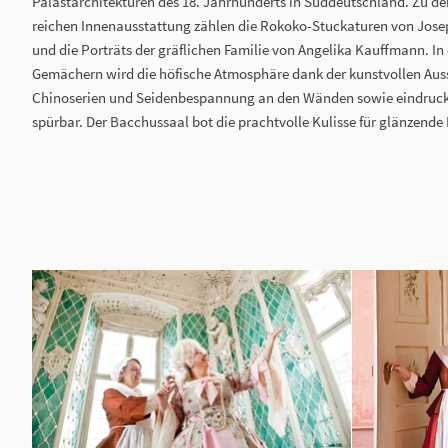
Palastarchitekturen des 18. Jahrhunderts in Süddeutschland. Zu d
reichen Innenausstattung zählen die Rokoko-Stuckaturen von Jos
und die Porträts der gräflichen Familie von Angelika Kauffmann. In
Gemächern wird die höfische Atmosphäre dank der kunstvollen Aus
Chinoserien und Seidenbespannung an den Wänden sowie eindruc
spürbar. Der Bacchussaal bot die prachtvolle Kulisse für glänzende 