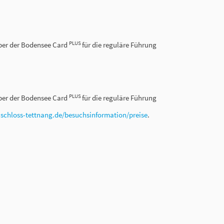
PLUS
haber der Bodensee Card
für die reguläre Führung
PLUS
haber der Bodensee Card
für die reguläre Führung
r
schloss-tettnang.de/besuchsinformation/preise
.