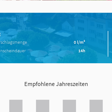
g
rschlagsmenge
0 l/m²
nscheindauer
14h
Empfohlene Jahreszeiten