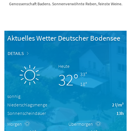
Genossenschaft Badens. Sonnenverwöhnte Reben, feinste Weine.
Aktuelles Wetter Deutscher Bodensee
DETAILS
Heute
32°
33°
18°
sonnig
Niederschlagsmenge
2 l/m²
Sonnenscheindauer
13h
Morgen
Übermorgen