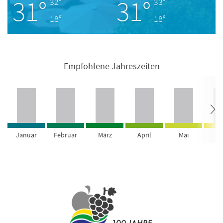
31°
31°
32°
33°
18°
18°
Empfohlene Jahreszeiten
Januar
Februar
März
April
Mai
Ju