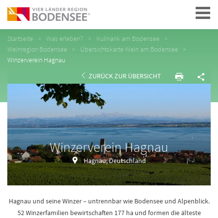
Navigation
Startseite
Was erleben?
Kulinarik am Bodensee
Weinregion Bodensee
Übersichtskarte Wein am Bodensee
Winzerverein Hagnau
ZURÜCK ZUR ÜBERSICHT
Winzerverein Hagnau
Hagnau, Deutschland
Hagnau und seine Winzer – untrennbar wie Bodensee und Alpenblick.
52 Winzerfamilien bewirtschaften 177 ha und formen die älteste