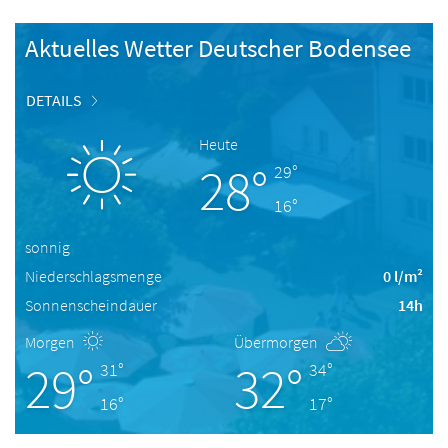
Aktuelles Wetter Deutscher Bodensee
DETAILS
Heute
28°
29°
16°
sonnig
Niederschlagsmenge
0 l/m²
Sonnenscheindauer
14h
Morgen
Übermorgen
29°
32°
31°
34°
16°
17°