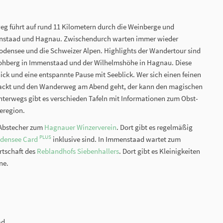
eg führt auf rund 11 Kilometern durch die Weinberge und
nstaad und Hagnau. Zwischendurch warten immer wieder
odensee und die Schweizer Alpen. Highlights der Wandertour sind
ohberg in Immenstaad und der Wilhelmshöhe in Hagnau. Diese
knick und eine entspannte Pause mit Seeblick. Wer sich einen feinen
ackt und den Wanderweg am Abend geht, der kann den magischen
erwegs gibt es verschieden Tafeln mit Informationen zum Obst-
eregion.
 Abstecher zum
Hagnauer Winzerverein
. Dort gibt es regelmäßig
PLUS
densee Card
inklusive sind. In Immenstaad wartet zum
rtschaft des
Reblandhofs Siebenhallers
. Dort gibt es Kleinigkeiten
ne.
ad