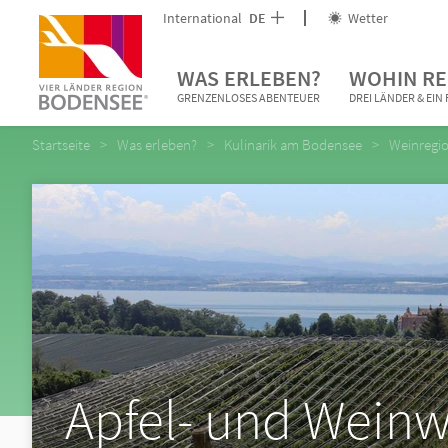
International
DE
Wetter
WAS ERLEBEN?
WOHIN RE
GRENZENLOSES ABENTEUER
DREI LÄNDER & EI
Startseite
Was erleben?
Kulinarik am Bodensee
Weinregi
Apfel- und Wein