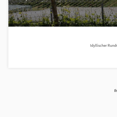
Idyllischer Run
I