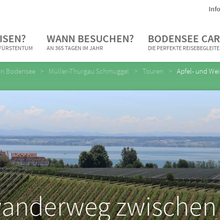
Inf
ISEN?
WANN BESUCHEN?
BODENSEE CAR
N FÜRSTENTUM
AN 365 TAGEN IM JAHR
DIE PERFEKTE REISEBEGLEIT
on Bodensee
Müller-Thurgau Schmuggel
Touren
Apfel- und W
wanderweg zwische