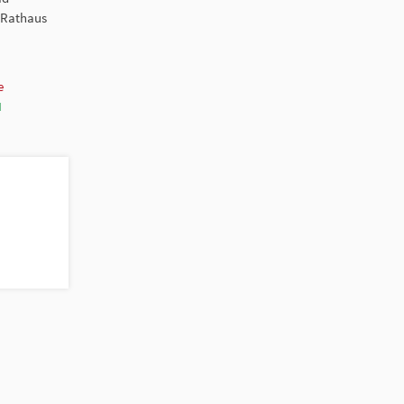
 Rathaus
e
N