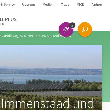
o & Service
Über uns
Medien
Trade
MICE
Partner
D PLUS
ERIN
3
einwanderweg zwischen Immenstaad und Hagnau
n Immenstaad und