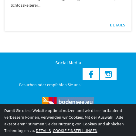
Schlosskellerei...
DETAILS
Social Media
Besuchen oder empfehlen Sie uns!
Damit Sie diese Website optimal nutzen und wir diese fortlaufend
verbessern können, verwenden wir Cookies. Mit der Auswahl „Alle
akzeptieren“ stimmen Sie der Nutzung von Cookies und ähnlichen
© 2026 Internationale Bodensee Tourismus GmbH
3
Technologien zu.
DETAILS
COOKIE EINSTELLUNGEN
AGB 2025/26
Impressum
Barrierefreiheit