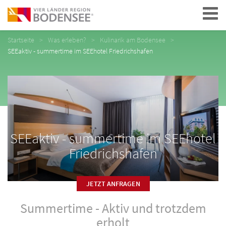
Navigation
Startseite
Was erleben?
Kulinarik am Bodensee
SEEaktiv - summertime im SEEhotel Friedrichshafen
SEEaktiv - summertime im SEEhotel
Friedrichshafen
JETZT ANFRAGEN
Summertime - Aktiv und trotzdem
erholt