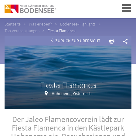
Navigation
Startseite
Was erleben?
Bodensee-Highlights
Top Veranstaltungen
Fiesta Flamenca
ZURÜCK ZUR ÜBERSICHT
Fiesta Flamenca
Hohenems, Österreich
Der Jaleo Flamencoverein lädt zur
Fiesta Flamenca in den Kästlepark