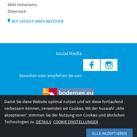
6845 Hohenems
Österreich
AUF GOOGLE MAPS ANZEIGEN
Social Media
Besuchen oder empfehlen Sie uns!
Damit Sie diese Website optimal nutzen und wir diese fortlaufend
verbessern können, verwenden wir Cookies. Mit der Auswahl „Alle
akzeptieren“ stimmen Sie der Nutzung von Cookies und ähnlichen
© 2026 Internationale Bodensee Tourismus GmbH
3
Technologien zu.
DETAILS
COOKIE EINSTELLUNGEN
AGB 2025/26
Impressum
Barrierefreiheit
ALLE AKZEPTIEREN
Datenschutzerklärung