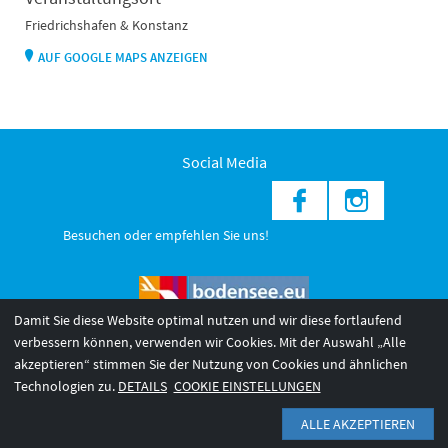
Friedrichshafen & Konstanz
AUF GOOGLE MAPS ANZEIGEN
Social Media
Besuchen oder empfehlen Sie uns!
Damit Sie diese Website optimal nutzen und wir diese fortlaufend
verbessern können, verwenden wir Cookies. Mit der Auswahl „Alle
akzeptieren“ stimmen Sie der Nutzung von Cookies und ähnlichen
© 2026 Internationale Bodensee Tourismus GmbH
3
Technologien zu.
DETAILS
COOKIE EINSTELLUNGEN
AGB 2025/26
Impressum
Barrierefreiheit
ALLE AKZEPTIEREN
Datenschutzerklärung