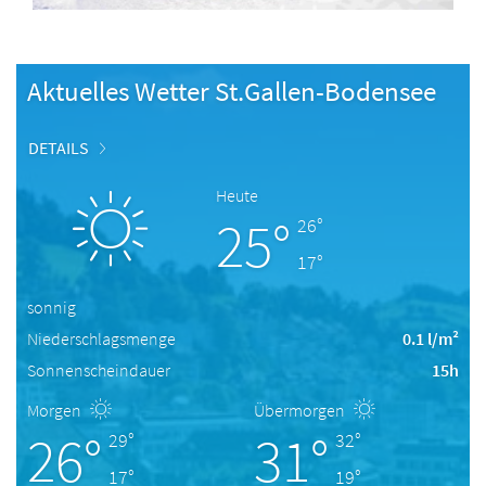
Aktuelles Wetter St.Gallen-Bodensee
DETAILS
Heute
25°
26°
17°
sonnig
Niederschlagsmenge
0.1 l/m²
Sonnenscheindauer
15h
Morgen
Übermorgen
26°
31°
29°
32°
17°
19°