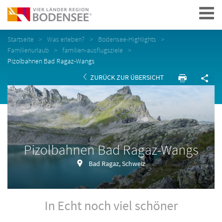
Navigation
Startseite
Was erleben?
Bodensee-Highlights
Familienurlaub
familien-ausflugsziele
Pizolbahnen Bad Ragaz-Wangs
ZURÜCK ZUR ÜBERSICHT
Pizolbahnen Bad Ragaz-Wangs
Bad Ragaz, Schweiz
In Echt noch viel schöner