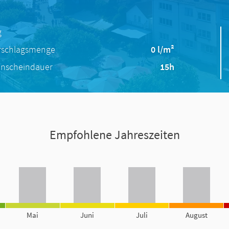
g
rschlagsmenge
0 l/m²
nscheindauer
15h
Empfohlene Jahreszeiten
Mai
Juni
Juli
August