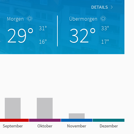
DETAILS
Morgen
Übermorgen
29°
32°
31°
33°
16°
17°
September
Oktober
November
Dezember