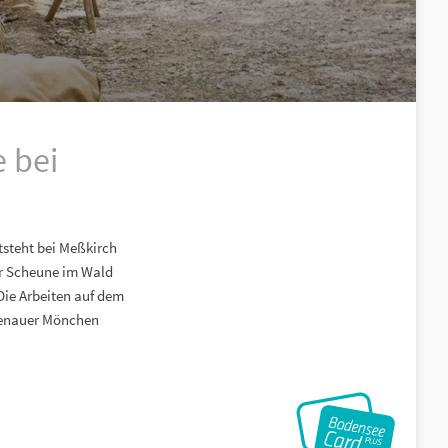
e bei
tsteht bei Meßkirch
ner Scheune im Wald
Die Arbeiten auf dem
chenauer Mönchen