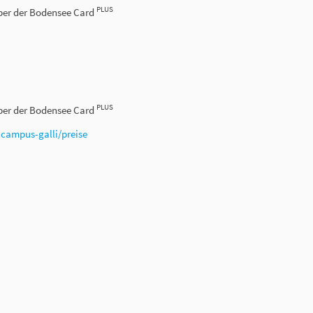
PLUS
haber der Bodensee Card
PLUS
haber der Bodensee Card
r
campus-galli/preise