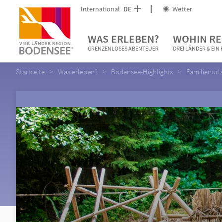
International
DE
Wetter
WAS ERLEBEN?
WOHIN RE
GRENZENLOSES ABENTEUER
DREI LÄNDER & EI
Startseite
Was erleben?
Bodensee-Highlights
Familienurl