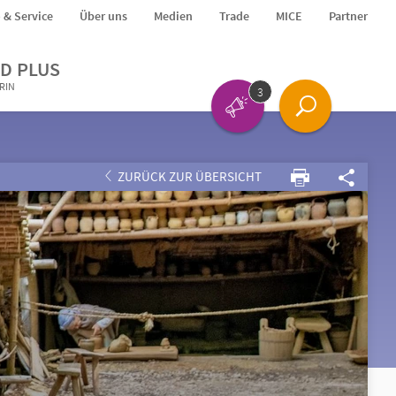
o & Service
Über uns
Medien
Trade
MICE
Partner
D PLUS
ERIN
3
ZURÜCK ZUR ÜBERSICHT