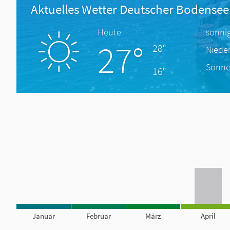
Aktuelles Wetter Deutscher Bodensee
Heute
sonni
27°
28°
Niede
Sonne
16°
Januar
Februar
März
April