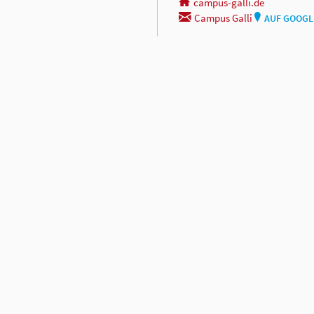
campus-galli.de
Campus Galli
AUF GOOGL