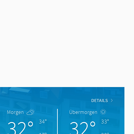
DETAILS
Morgen
Übermorgen
32°
32°
34°
33°