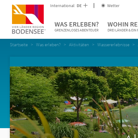
International
DE
Wetter
WAS ERLEBEN?
WOHIN RE
GRENZENLOSES ABENTEUER
DREI LÄNDER & EI
Startseite
Was erleben?
Aktivitäten
Wassererlebnisse