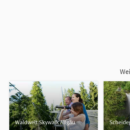
Wei
Waldwelt Skywalk Allgäu
Scheideg