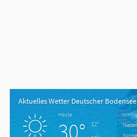
Aktuelles Wetter Deutscher Bodensee
Heute
sonni
30°
32°
Niede
Sonne