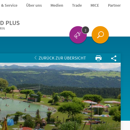
o & Service
Über uns
Medien
Trade
MICE
Partner
D PLUS
ERIN
3
ZURÜCK ZUR ÜBERSICHT