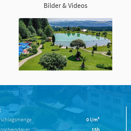
Bilder & Videos
g
rschlagsmenge
0 l/m²
nscheindauer
15h