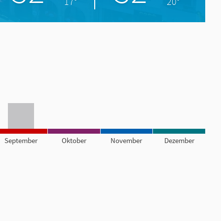
17°
20°
September
Oktober
November
Dezember