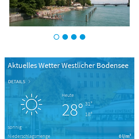
1
2
3
4
Aktuelles Wetter Westlicher Bodensee
DETAILS
Heute
28°
31°
18°
sonnig
Niederschlagsmenge
0 l/m²