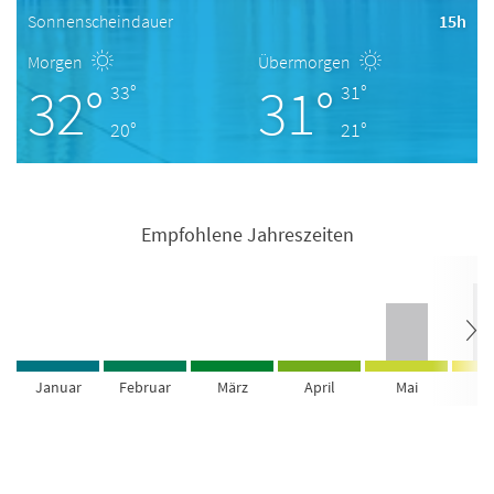
Sonnenscheindauer
15h
Morgen
Übermorgen
32°
31°
33°
31°
20°
21°
Empfohlene Jahreszeiten
Januar
Februar
März
April
Mai
Ju