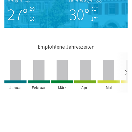
Morgen
Übermorgen
27°
30°
29°
31°
18°
17°
Empfohlene Jahreszeiten
Januar
Februar
März
April
Mai
Ju