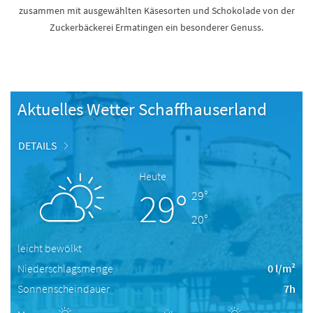
zusammen mit ausgewählten Käsesorten und Schokolade von der
Zuckerbäckerei Ermatingen ein besonderer Genuss.
Aktuelles Wetter Schaffhauserland
DETAILS
Heute
29°
29°
20°
leicht bewölkt
Niederschlagsmenge
0 l/m²
Sonnenscheindauer
7h