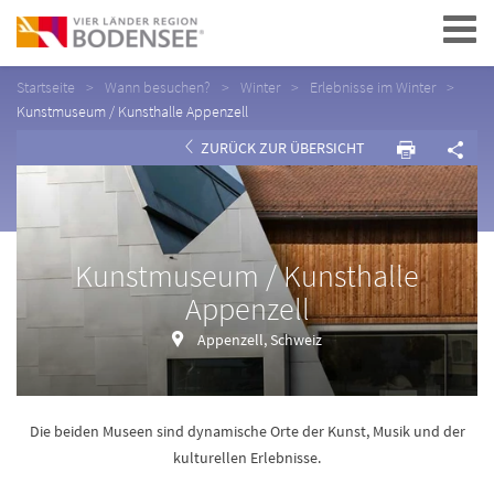
Navigation
Startseite
Wann besuchen?
Winter
Erlebnisse im Winter
Kunstmuseum / Kunsthalle Appenzell
ZURÜCK ZUR ÜBERSICHT
Kunstmuseum / Kunsthalle
Appenzell
Appenzell, Schweiz
Die beiden Museen sind dynamische Orte der Kunst, Musik und der
kulturellen Erlebnisse.