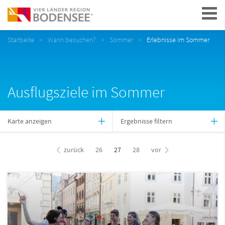
Navigation
Startseite
Wann besuchen?
Sommer
Erlebnisse im Sommer
Ausflugsziele im Sommer
Karte anzeigen
Ergebnisse filtern
zurück
26
27
28
vor