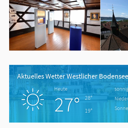
Aktuelles Wetter Westlicher Bodense
Heute
sonni
27°
28°
Niede
Sonne
19°