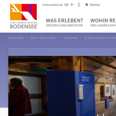
International
DE
Wetter
WAS ERLEBEN?
WOHIN RE
GRENZENLOSES ABENTEUER
DREI LÄNDER & EI
Startseite
Wann besuchen?
Sommer
Erlebnisse im Somm