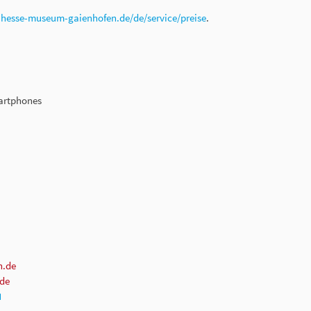
r
hesse-museum-gaienhofen.de/de/service/preise
.
martphones
n.de
de
N