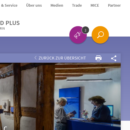
o & Service
Über uns
Medien
Trade
MICE
Partner
D PLUS
ERIN
3
ZURÜCK ZUR ÜBERSICHT