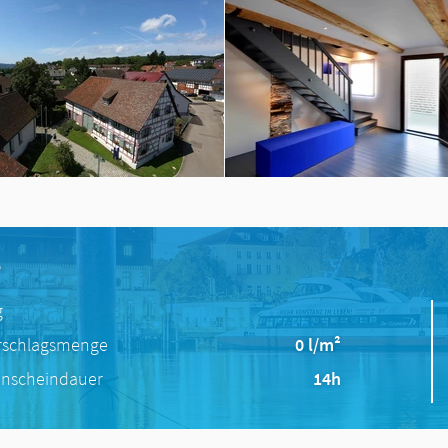
e
g
rschlagsmenge
0 l/m²
nscheindauer
14h