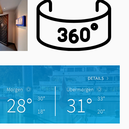
DETAILS
Morgen
Übermorgen
28°
31°
30°
33°
18°
20°