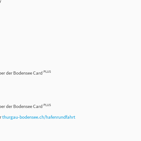
r
PLUS
haber der Bodensee Card
PLUS
haber der Bodensee Card
er
thurgau-bodensee.ch/hafenrundfahrt