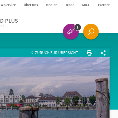
o & Service
Über uns
Medien
Trade
MICE
Partner
D PLUS
ERIN
3
ZURÜCK ZUR ÜBERSICHT