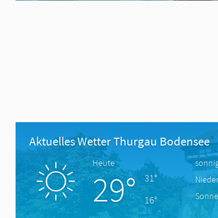
Aktuelles Wetter Thurgau Bodensee
Heute
sonni
29°
31°
Niede
Sonne
16°