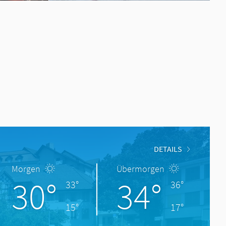
DETAILS
Morgen
Übermorgen
30°
34°
33°
36°
15°
17°