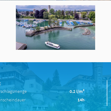
g
rschlagsmenge
0.2 l/m²
nscheindauer
14h