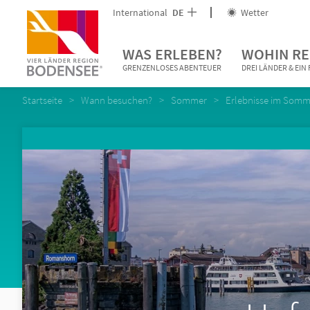
International
DE
Wetter
WAS ERLEBEN?
WOHIN RE
GRENZENLOSES ABENTEUER
DREI LÄNDER & EI
Startseite
Wann besuchen?
Sommer
Erlebnisse im Somm