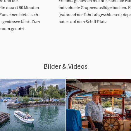
ke und die
Erlebnis geniessen möchte, kann die Ha
lin dauert 90 Minuten
individuelle Gruppenausflüge buchen. 
Zum einen bietet sich
(während der Fahrt abgeschlossen) depo
e geniessen lässt. Zum
hat es auf dem Schiff Platz.
nraum genutzt
Bilder & Videos