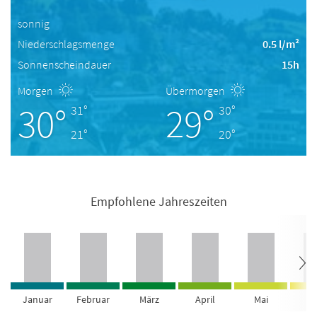
sonnig
Niederschlagsmenge
0.5 l/m²
Sonnenscheindauer
15h
Morgen
Übermorgen
30°
29°
31°
30°
21°
20°
Empfohlene Jahreszeiten
Januar
Februar
März
April
Mai
Ju