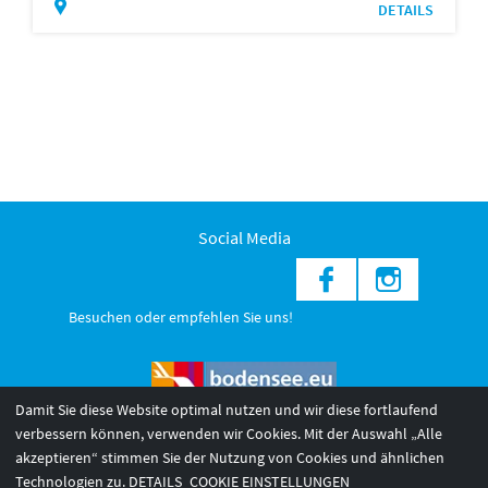
DETAILS
Social Media
Besuchen oder empfehlen Sie uns!
Damit Sie diese Website optimal nutzen und wir diese fortlaufend
verbessern können, verwenden wir Cookies. Mit der Auswahl „Alle
akzeptieren“ stimmen Sie der Nutzung von Cookies und ähnlichen
© 2026 Internationale Bodensee Tourismus GmbH
3
Technologien zu.
DETAILS
COOKIE EINSTELLUNGEN