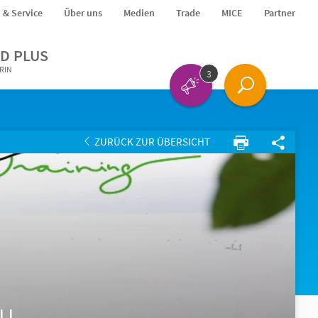
o & Service
Über uns
Medien
Trade
MICE
Partner
D PLUS
ERIN
3
ZURÜCK ZUR ÜBERSICHT