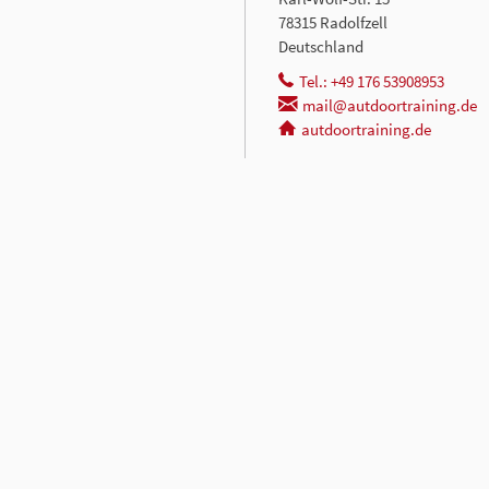
78315 Radolfzell
Deutschland
Tel.: +49 176 53908953
mail@autdoortraining.de
autdoortraining.de