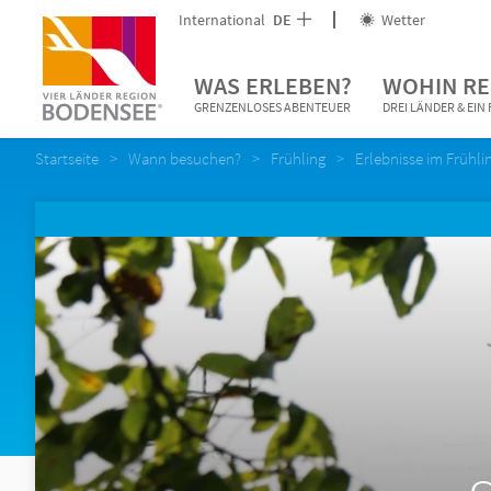
International
DE
Wetter
WAS ERLEBEN?
WOHIN RE
GRENZENLOSES ABENTEUER
DREI LÄNDER & EI
Startseite
Wann besuchen?
Frühling
Erlebnisse im Frühli