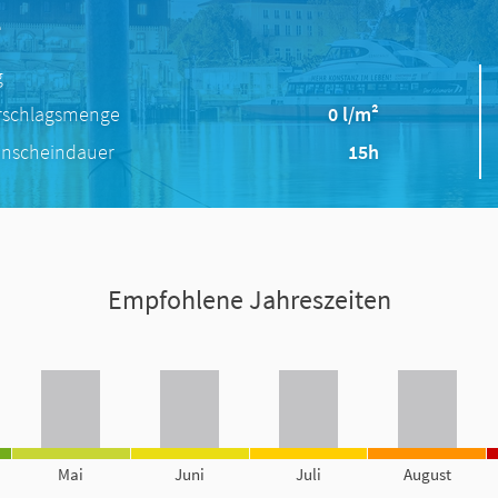
e
g
rschlagsmenge
0 l/m²
nscheindauer
15h
Empfohlene Jahreszeiten
Mai
Juni
Juli
August