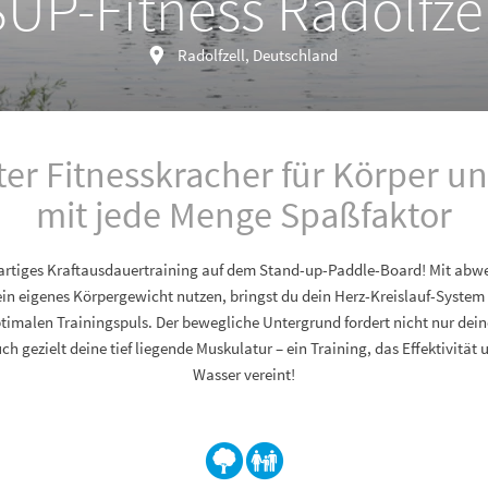
SUP-Fitness Radolfzel
Radolfzell, Deutschland
er Fitnesskracher für Körper u
mit jede Menge Spaßfaktor
gartiges Kraftausdauertraining auf dem Stand-up-Paddle-Board! Mit ab
in eigenes Körpergewicht nutzen, bringst du dein Herz-Kreislauf-Syste
ptimalen Trainingspuls. Der bewegliche Untergrund fordert nicht nur dei
ch gezielt deine tief liegende Muskulatur – ein Training, das Effektivitä
Wasser vereint!