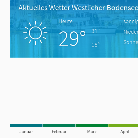
Aktuelles Wetter Westlicher Bodense
Heute
sonni
29°
31°
Niede
Sonne
18°
Januar
Februar
März
April