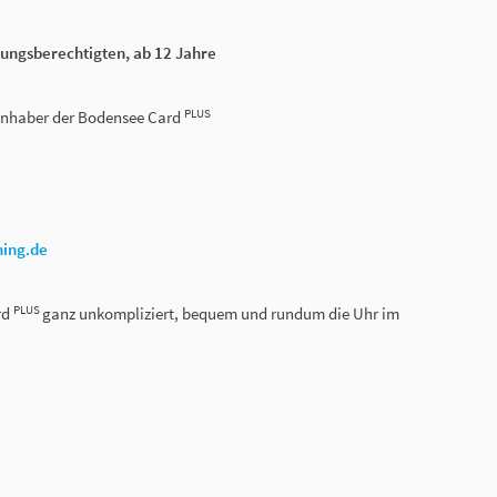
hungsberechtigten, ab 12 Jahre
PLUS
r Inhaber der Bodensee Card
ning.de
PLUS
rd
ganz unkompliziert, bequem und rundum die Uhr im