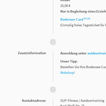
25,00 €
Nur in Begleitung eines Erzie
PLUS
Bodensee Card
Einmalig freies Tagesticket fü
Zusatzinformation
Anmeldung unter
autdoortrai
Unser Tipp:
Bestellen Sie Ihre Bodensee Ca
Webshop
!
Kontaktadresse
SUP-Fitness / Autdoortraining
Karl-Wolf-Str. 15