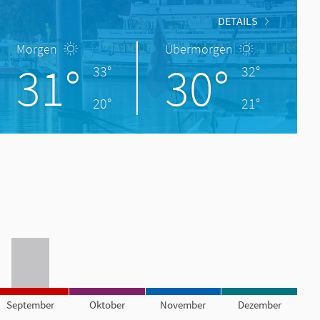
DETAILS
Morgen
Übermorgen
31°
30°
33°
32°
20°
21°
September
Oktober
November
Dezember