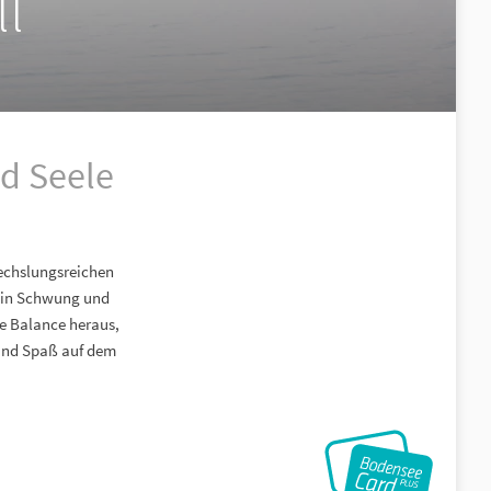
l
nd Seele
wechslungsreichen
m in Schwung und
ne Balance heraus,
t und Spaß auf dem