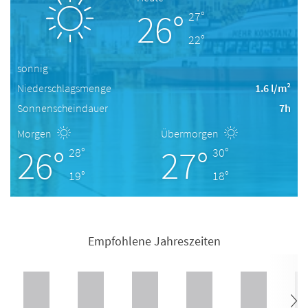
26°
27°
22°
sonnig
Niederschlagsmenge
1.6 l/m²
Sonnenscheindauer
7h
Morgen
Übermorgen
26°
27°
28°
30°
19°
18°
Empfohlene Jahreszeiten