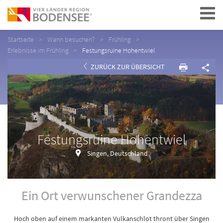
Navigation
Startseite
Wann besuchen?
Frühling
Erlebnisse im Frühling
Festungsruine Hohentwiel
ZURÜCK ZUR ÜBERSICHT
Festungsruine Hohentwiel
Singen, Deutschland
Ein Ort verwunschener Grandezza
Hoch oben auf einem markanten Vulkanschlot thront über Singen