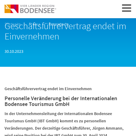
Navigation
Geschäftsführervertrag endet im
Startseite
Presse
Pressetexte
Einvernehmen
30.10.2023
Geschäftsführervertrag endet im Einvernehmen
Personelle Veränderung bei der Internationalen
Bodensee Tourismus GmbH
In der Unternehmensleitung der Internationalen Bodensee
Tourismus GmbH (IBT GmbH) kommt es zu personellen
Veränderungen. Der derzeitige Geschäftsführer, Jürgen Ammann,
wird seine Position bei der IBT GmbH zum 30. April 2024