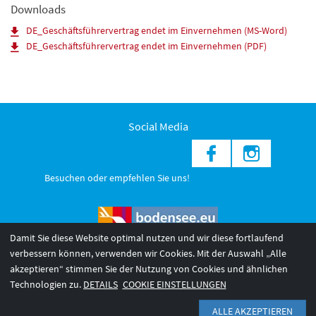
Downloads
DE_Geschäftsführervertrag endet im Einvernehmen (MS-Word)
DE_Geschäftsführervertrag endet im Einvernehmen (PDF)
Social Media
Besuchen oder empfehlen Sie uns!
Damit Sie diese Website optimal nutzen und wir diese fortlaufend
verbessern können, verwenden wir Cookies. Mit der Auswahl „Alle
akzeptieren“ stimmen Sie der Nutzung von Cookies und ähnlichen
© 2026 Internationale Bodensee Tourismus GmbH
3
Technologien zu.
DETAILS
COOKIE EINSTELLUNGEN
AGB 2025/26
Impressum
Barrierefreiheit
ALLE AKZEPTIEREN
Datenschutzerklärung