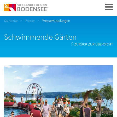
Navigation
Startseite
Presse
Pressemitteilungen
Schwimmende Gärten
ZURÜCK ZUR ÜBERSICHT