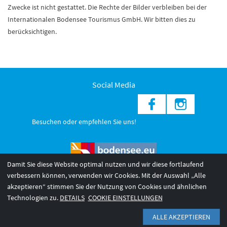
Zwecke ist nicht gestattet. Die Rechte der Bilder verbleiben bei der
Internationalen Bodensee Tourismus GmbH. Wir bitten dies zu
berücksichtigen.
Social Media
Besuchen oder empfehlen Sie uns!
Damit Sie diese Website optimal nutzen und wir diese fortlaufend
verbessern können, verwenden wir Cookies. Mit der Auswahl „Alle
akzeptieren“ stimmen Sie der Nutzung von Cookies und ähnlichen
© 2026 Internationale Bodensee Tourismus GmbH
3
Technologien zu.
DETAILS
COOKIE EINSTELLUNGEN
AGB 2025/26
Impressum
Barrierefreiheit
ALLE AKZEPTIEREN
Datenschutzerklärung