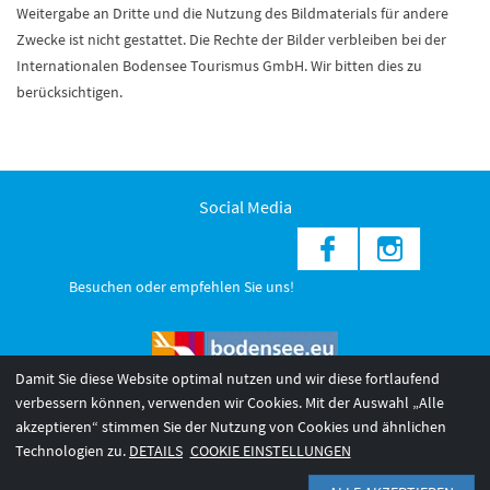
Weitergabe an Dritte und die Nutzung des Bildmaterials für andere
Zwecke ist nicht gestattet. Die Rechte der Bilder verbleiben bei der
Internationalen Bodensee Tourismus GmbH. Wir bitten dies zu
berücksichtigen.
Social Media
Besuchen oder empfehlen Sie uns!
Damit Sie diese Website optimal nutzen und wir diese fortlaufend
verbessern können, verwenden wir Cookies. Mit der Auswahl „Alle
akzeptieren“ stimmen Sie der Nutzung von Cookies und ähnlichen
© 2026 Internationale Bodensee Tourismus GmbH
3
Technologien zu.
DETAILS
COOKIE EINSTELLUNGEN
AGB 2025/26
Impressum
Barrierefreiheit