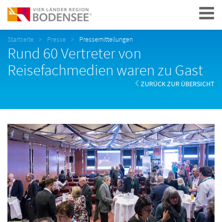
Navigation
Startseite
Presse
Pressemitteilungen
Rund 60 Vertreter von
Reisefachmedien waren zu Gast
ZURÜCK ZUR ÜBERSICHT