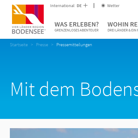
International
DE
Wetter
WAS ERLEBEN?
WOHIN RE
GRENZENLOSES ABENTEUER
DREI LÄNDER & EI
Startseite
Presse
Pressemitteilungen
Mit dem Bodens