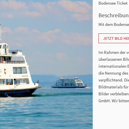
Bodensee Ticket
Beschreibun
Mit dem Bodense
JETZT BILD H
Im Rahmen der vo
überlassenen Bil
internationalen 
die Nennung des j
verpflichtend. D
Bildmaterials für
Bilder verbleibe
GmbH. Wir bitten