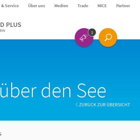
o & Service
Über uns
Medien
Trade
MICE
Partner
D PLUS
ERIN
3
über den See
ZURÜCK ZUR ÜBERSICHT
s